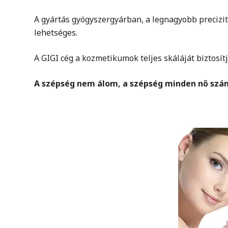
A gyártás gyógyszergyárban, a legnagyobb precizitá
lehetséges.
A GIGI cég a kozmetikumok teljes skáláját biztosít
A szépség nem álom, a szépség minden nő szám