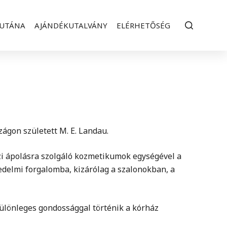
-UTÁNA
AJÁNDÉKUTALVÁNY
ELÉRHETŐSÉG
ágon született M. E. Landau.
ázi ápolásra szolgáló kozmetikumok egységével a
edelmi forgalomba, kizárólag a szalonokban, a
különleges gondossággal történik a kórház