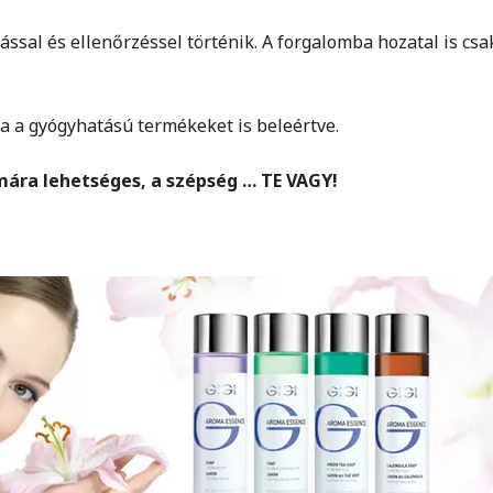
ssal és ellenőrzéssel történik. A forgalomba hozatal is csa
ja a gyógyhatású termékeket is beleértve.
ára lehetséges, a szépség … TE VAGY!