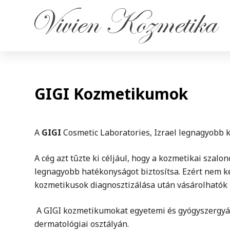
S
k
i
p
t
o
GIGI Kozmetikumok
c
o
n
t
A
GIGI
Cosmetic Laboratories, Izrael legnagyobb k
e
A cég azt tűzte ki céljául, hogy a kozmetikai sza
n
legnagyobb hatékonyságot biztosítsa. Ezért nem k
t
kozmetikusok diagnosztizálása után vásárolhatók
A GIGI kozmetikumokat egyetemi és gyógyszergyári 
dermatológiai osztályán.