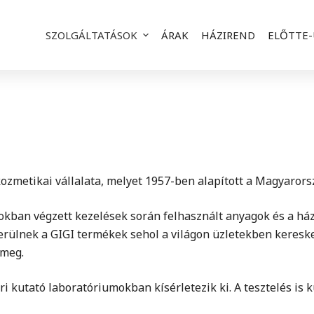
SZOLGÁLTATÁSOK
ÁRAK
HÁZIREND
ELŐTTE
ozmetikai vállalata, melyet 1957-ben alapított a Magyarorsz
lonokban végzett kezelések során felhasznált anyagok és a h
erülnek a GIGI termékek sehol a világon üzletekben keresk
 meg.
kutató laboratóriumokban kísérletezik ki. A tesztelés is 